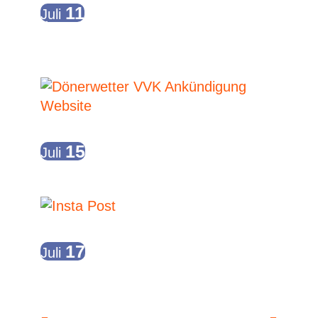
11
Juli
Ü30 – 90er Party
11.07.2026 // 21:00
-
12.07.2026 //
04:00
15
Juli
Vorverkauf Dönerwetter Staffel 2/2026
Ganztägig
17
Juli
U15 Party – School’s out
18:30
-
21:30