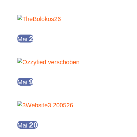
of
30.04.2026 // 21:00
-
01.05.2026 //
u
04:00
events
A
2
Mai
The Bolokos live in der Manege
Ganztägig
in
N
9
Mai
Konzert – Ozzyfied
Photo
19:00
-
23:00
20
Mai
Poetry Slam Ratingen