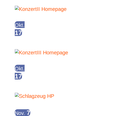
of
Ganztägig
u
events
Okt.
A
17
Manege Rockt – Next Gen
Ganztägig
in
N
Okt.
17
Photo
Manege Madness II
Ganztägig
7
Nov.