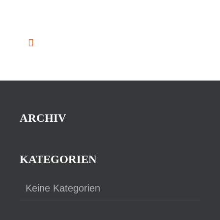
View
Kein Alaska Live
Ganztägig
Veranstaltungen
Vorherige
Nächste
Veranstaltun
ARCHIV
KATEGORIEN
Keine Kategorien