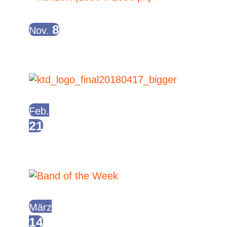
View
8
Nov.
Konzert: DNJVN, Pisstole, Der dumme
August
Ganztägig
Feb.
21
Karaoke Till Death – Liveband
Karaoke Party
Ganztägig
März
14