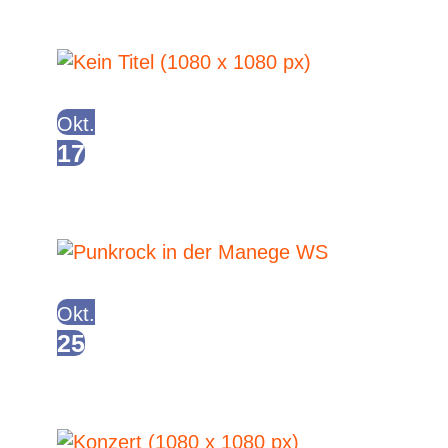
of
u
Ganoven Fest mit Götz Widmann
Ganztägig
events
A
Okt.
17
KONZERT: Frau Paul (Aber Hallo!
Tourstart)
in
Ganztägig
N
Photo
Okt.
25
KONZERT: Emscherkurve 77, Kaff
Panda, Sascha und die Heringe
Ganztägig