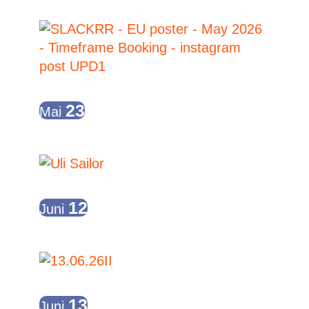
19:00
-
23:00
23
Mai
SLACKRR
19:00
-
23:00
12
Juni
Uli Sailor – Punkrock Piano
19:00
-
23:00
13
Juni