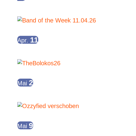
Band of the Week
19:00
-
23:00
11
Apr.
Band of the Week
19:00
-
23:00
2
Mai
The Bolokos live in der Manege
Ganztägig
9
Mai
Konzert – Ozzyfied