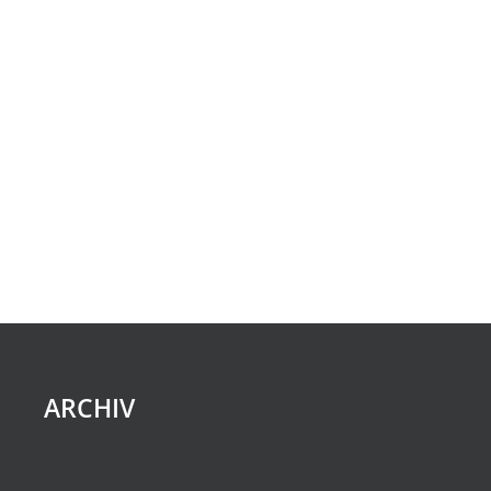
of
u
Ganztägig
Vorherige
Nächste
events
Veranstaltungen
Veranstaltu
A
in
N
Photo
ARCHIV