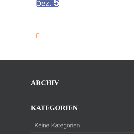
event
5
Dez.
Die inklusive Party
in
18:00
-
22:00
Veranstaltungen
Vorherige
Phot
ARCHIV
View
KATEGORIEN
Keine Kategorien