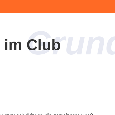
Grun
 im Club