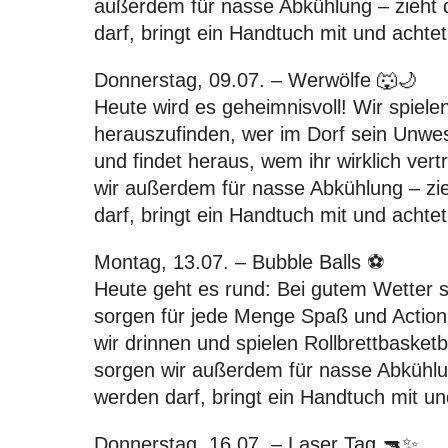
außerdem für nasse Abkühlung – zieht 
darf, bringt ein Handtuch mit und acht
Donnerstag, 09.07. – Werwölfe
🐺🌙
Heute wird es geheimnisvoll! Wir spie
herauszufinden, wer im Dorf sein Unwese
und findet heraus, wem ihr wirklich ve
wir außerdem für nasse Abkühlung – zi
darf, bringt ein Handtuch mit und acht
Montag, 13.07. – Bubble Balls
⚽
Heute geht es rund: Bei gutem Wetter s
sorgen für jede Menge Spaß und Action. 
wir drinnen und spielen Rollbrettbaske
sorgen wir außerdem für nasse Abkühlun
werden darf, bringt ein Handtuch mit u
Donnerstag, 16.07. – Laser Tag
🔫✨