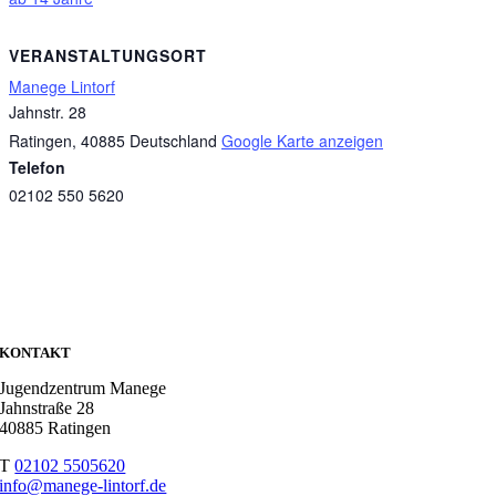
VERANSTALTUNGSORT
Manege Lintorf
Jahnstr. 28
Ratingen
,
40885
Deutschland
Google Karte anzeigen
Telefon
02102 550 5620
KONTAKT
Jugendzentrum Manege
Jahnstraße 28
40885 Ratingen
T
02102 5505620
info@manege-lintorf.de