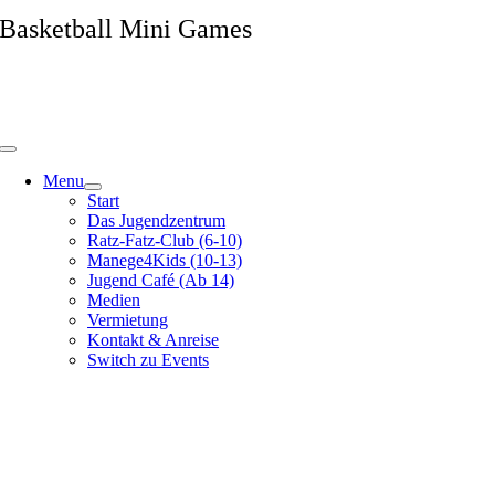
Zum
Basketball Mini Games
Inhalt
springen
Menu
Start
Das Jugendzentrum
Ratz-Fatz-Club (6-10)
Manege4Kids (10-13)
Jugend Café (Ab 14)
Medien
Vermietung
Kontakt & Anreise
Switch zu Events