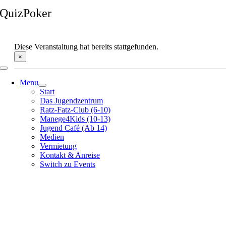
Zum
QuizPoker
Inhalt
springen
Diese Veranstaltung hat bereits stattgefunden.
×
Menu
Start
Das Jugendzentrum
Ratz-Fatz-Club (6-10)
Manege4Kids (10-13)
Jugend Café (Ab 14)
Medien
Vermietung
Kontakt & Anreise
Switch zu Events