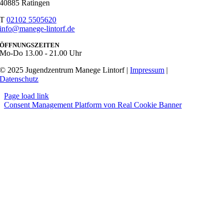
40885 Ratingen
T
02102 5505620
info@manege-lintorf.de
ÖFFNUNGSZEITEN
Mo-Do
13.00 - 21.00 Uhr
© 2025 Jugendzentrum Manege Lintorf |
Impressum
|
Datenschutz
Page load link
Consent Management Platform von Real Cookie Banner
Nach
oben