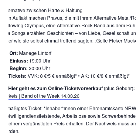
Alternative zwischen Härte & Haltung
Den Auftakt machen Pravus, die mit ihrem Alternative Metal/
Following Olympus, eine Alternative-Rock-Band aus dem Ruhrge
Ihre Songs erzählen Geschichten – von Liebe, Gesellschaft 
Oder wie sie selbst einmal treffend sagten: „Geile Ficker Muck
📍 Ort:
Manege Lintorf
👉 Einlass:
19:00 Uhr
👉 Beginn:
20:00 Uhr
🎟️ Tickets:
VVK: 8 €/5 € ermäßigt* • AK: 10 €/8 € ermäßigt*
🎟️
Hier geht es zum Online-Ticketvorverkau
f (plus Gebühr)
:
Tickets | Band of the Week 14.03.26
Ermäßigtes Ticket: *Inhaber*innen einer Ehrenamtskarte NRW 
Freiwilligendienstleistende, Arbeitslose sowie Schwerbehinde
zu einem vergünstigten Preis erhalten. Der Nachweis muss am
werden.