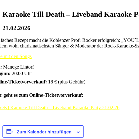
Karaoke Till Death – Liveband Karaoke P
21.02.2026
nfaches Rezept macht die Koblenzer Profi-Rocker erfolgreich: „YOU´
dem wohl charismatischsten Sänger & Moderator der Rock-Karaoke-Szene
te mit den Songs
:
Manege Lintorf
ginn:
20:00 Uhr
ine-Ticketvorverkauf:
18 € (plus Gebühr)
er geht es zum Online-Ticketvorverkauf:
ets | Karaoke Till Death – Liveband Karaoke Party 21.02.26
Zum Kalender hinzufügen