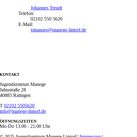
Johannes Treudt
Telefon:
02102 550 5620
E-Mail:
johannes@manege-lintorf.de
KONTAKT
Jugendzentrum Manege
Jahnstraße 28
40885 Ratingen
T
02102 5505620
info@manege-lintorf.de
ÖFFNUNGSZEITEN
Mo-Do
13.00 - 21.00 Uhr
© 2025 Jugendzentrum Manege Lintorf |
Impressum
|