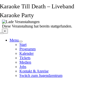
Zum
Karaoke Till Death – Liveband
Inhalt
springen
Karaoke Party
Diese Veranstaltung hat bereits stattgefunden.
×
Menu
Start
Programm
Kalender
Tickets
Medien
Jobs
Kontakt & Anreise
Switch zum Jugendzentrum