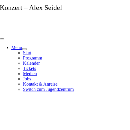
Zum
Konzert – Alex Seidel
Inhalt
springen
Menu
Start
Programm
Kalender
Tickets
Medien
Jobs
Kontakt & Anreise
Switch zum Jugendzentrum