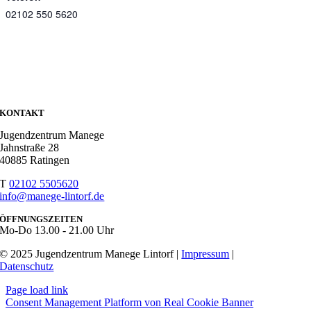
02102 550 5620
KONTAKT
Jugendzentrum Manege
Jahnstraße 28
40885 Ratingen
T
02102 5505620
info@manege-lintorf.de
ÖFFNUNGSZEITEN
Mo-Do
13.00 - 21.00 Uhr
© 2025 Jugendzentrum Manege Lintorf |
Impressum
|
Datenschutz
Page load link
Consent Management Platform von Real Cookie Banner