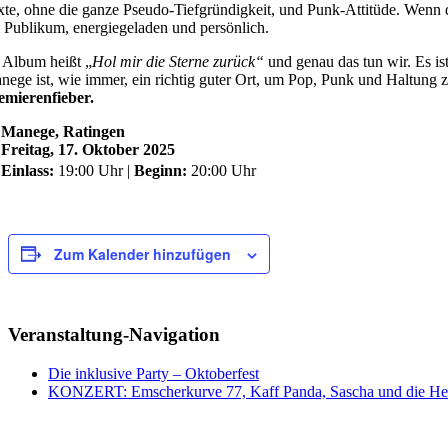
xte, ohne die ganze Pseudo-Tiefgründigkeit, und Punk-Attitüde. Wenn d
 Publikum, energiegeladen und persönlich.
r Album heißt „
Hol mir die Sterne zurück“
und genau das tun wir. Es i
nege ist, wie immer, ein richtig guter Ort, um Pop, Punk und Haltung 
emierenfieber.

Manege, Ratingen

Freitag, 17. Oktober 2025

Einlass:
19:00 Uhr |
Beginn:
20:00 Uhr
Zum Kalender hinzufügen
Veranstaltung-Navigation
Die inklusive Party – Oktoberfest
KONZERT: Emscherkurve 77, Kaff Panda, Sascha und die He