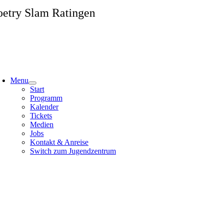
Zum
oetry Slam Ratingen
Inhalt
springen
Menu
Start
Programm
Kalender
Tickets
Medien
Jobs
Kontakt & Anreise
Switch zum Jugendzentrum