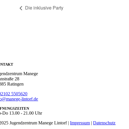
Die inklusive Party
ONTAKT
gendzentrum Manege
hnstraße 28
885 Ratingen
02102 5505620
fo@manege-lintorf.de
FNUNGSZEITEN
o-Do
13.00 - 21.00 Uhr
2025 Jugendzentrum Manege Lintorf |
Impressum
|
Datenschutz